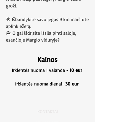
grožį.
🎯 Išbandykite savo jėgas 9 km maršrute
aplink ežerą.
🏝️ O gal išdrįsite išsilaipinti saloje,
esančioje Margio viduryje?
Kainos
Irklentės nuoma 1 valanda -
10
eur
Irklentės
nuoma dienai-
30
eur
KONTAKTAI
+370 657 57802