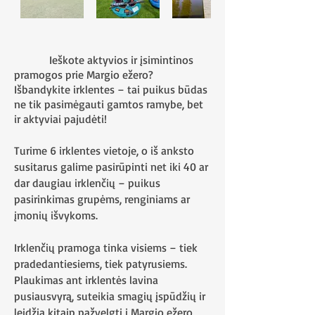
Ieškote aktyvios ir įsimintinos
pramogos prie Margio ežero?
Išbandykite irklentes – tai puikus būdas
ne tik pasimėgauti gamtos ramybe, bet
ir aktyviai pajudėti!
Turime 6 irklentes vietoje, o iš anksto
susitarus galime pasirūpinti net iki 40 ar
dar daugiau irklenčių – puikus
pasirinkimas grupėms, renginiams ar
įmonių išvykoms.
Irklenčių pramoga tinka visiems – tiek
pradedantiesiems, tiek patyrusiems.
Plaukimas ant irklentės lavina
pusiausvyrą, suteikia smagių įspūdžių ir
leidžia kitaip pažvelgti į Margio ežero