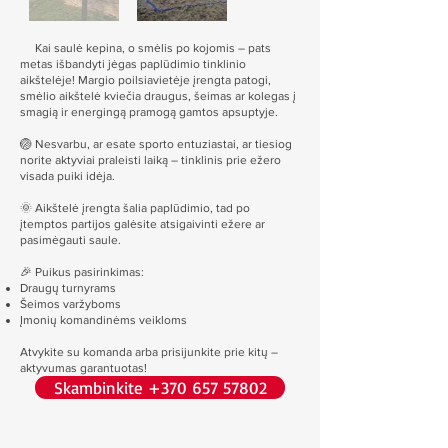
Kai saulė kepina, o smėlis po kojomis – pats
metas išbandyti jėgas paplūdimio tinklinio
aikštelėje! Margio poilsiavietėje įrengta patogi,
smėlio aikštelė kviečia draugus, šeimas ar kolegas į
smagią ir energingą pramogą gamtos apsuptyje.
🏐 Nesvarbu, ar esate sporto entuziastai, ar tiesiog
norite aktyviai praleisti laiką – tinklinis prie ežero
visada puiki idėja.
🌞 Aikštelė įrengta šalia paplūdimio, tad po
įtemptos partijos galėsite atsigaivinti ežere ar
pasimėgauti saule.
🎉 Puikus pasirinkimas:
Draugų turnyrams
Šeimos varžyboms
Įmonių komandinėms veikloms
Atvykite su komanda arba prisijunkite prie kitų –
aktyvumas garantuotas!
Skambinkite +370 657 57802