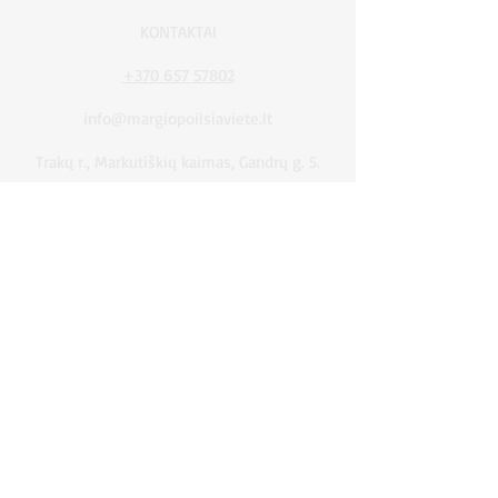
KONTAKTAI
+370 657 57802
info@margiopoilsiaviete.lt
Trakų r., Markutiškių kaimas, Gandrų g. 5.
Facebook