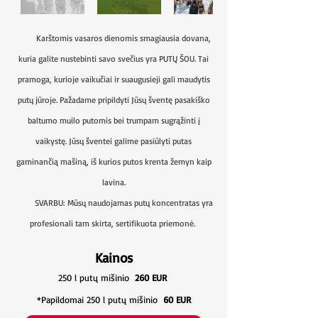
Karštomis vasaros dienomis smagiausia dovana,
kuria galite nustebinti savo svečius yra PUTŲ ŠOU. Tai
pramoga, kurioje vaikučiai ir suaugusieji gali maudytis
putų jūroje. Pažadame pripildyti Jūsų šventę pasakiško
baltumo muilo putomis bei trumpam sugrąžinti į
vaikystę. Jūsų šventei galime pasiūlyti putas
gaminančią mašiną, iš kurios putos krenta žemyn kaip
lavina.
SVARBU: Mūsų naudojamas putų koncentratas yra
profesionali tam skirta, sertifikuota priemonė.
Kainos
250 l putų mišinio
260 EUR
*Papildomai 250 l putų mišinio
60 EUR