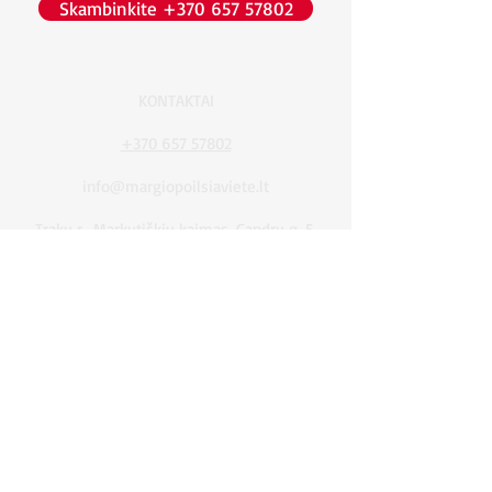
Skambinkite +370 657 57802
KONTAKTAI
+370 657 57802
info@margiopoilsiaviete.lt
Trakų r., Markutiškių kaimas, Gandrų g. 5.
Facebook