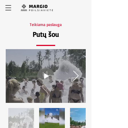
Teikiama paslauga
Putų šou